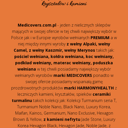
Medicovers.com.pl
- jeden z nielicznych sklepów
mających w swojej ofercie w tej chwili największy wybór w
Polsce jak i w Europie wyrobów wełnianych
PREMIUM
a w
niej między innymi wyroby
z wełny Alpaki, wełny
Camel, z wełny Kaszmir, wełny Merynos
takich jak:
pościel wełniana, kołdra wełniana, koc wełniany,
podkład wełniany, materac wełniany, poduszka
wełniana
w tej chwili posiadamy największy wybór
wełnianych wyrobów
marki MEDICOVERS
ponadto w
swojej ofercie posiadamy wspaniałą gamę
prozdrowotnych produktów
marki HARMONYHEALTH
z
leczniczych kamieni, kryształów, spieków
ceramiki
turmalinu
takich kolekcji jak: Kolekcji Turmanium seria T,
Turmanium Noble Nano, Black Nano, Luxury Korea,
Maifan, Kainos, Germanium, Nano Exclusive, Hexagon
Brown & Yellow,
z kamieni nefrytu
Jade Stone, Luxury
Korea Hexagon Black, Hexagon Jade, Noble Jade, z