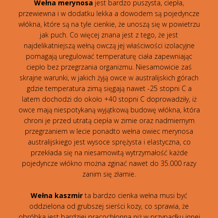
Wełna merynosa
jest bardzo puszysta, ciepła,
przewiewna i w dodatku lekka a dowodem są pojedyncze
włókna, które są na tyle cienkie, że unoszą się w powietrzu
jak puch. Co więcej znana jest z tego, że jest
najdelikatniejszą wełną owczą jej właściwości izolacyjne
pomagają uregulować temperaturę ciała zapewniając
ciepło bez przegrzania organizmu. Niesamowicie zaś
skrajne warunki, w jakich żyją owce w australijskich górach
gdzie temperatura zimą sięgają nawet -25 stopni C a
latem dochodzi do około +40 stopni C doprowadziły, iż
owce mają niespotykaną wyjątkową budowę włókna, która
chroni je przed utratą ciepła w zimie oraz nadmiernym
przegrzaniem w lecie ponadto wełna owiec merynosa
australijskiego jest wysoce sprężysta i elastyczna, co
przekłada się na niesamowitą wytrzymałość każde
pojedyncze włókno można zginać nawet do 35.000 razy
zanim się złamie.
Wełna kaszmir
ta bardzo cienka wełna musi być
oddzielona od grubszej sierści kozy, co sprawia, że
obróbka jest bardziej pracochłonna niż w przypadku innej