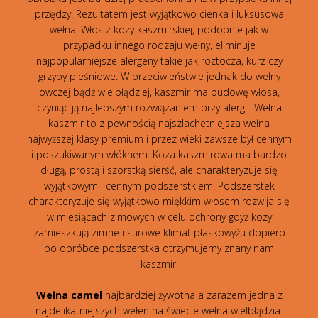
przędzy. Rezultatem jest wyjątkowo cienka i luksusowa
wełna. Włos z kozy kaszmirskiej, podobnie jak w
przypadku innego rodzaju wełny, eliminuje
najpopularniejsze alergeny takie jak roztocza, kurz czy
grzyby pleśniowe. W przeciwieństwie jednak do wełny
owczej bądź wielbłądziej, kaszmir ma budowę włosa,
czyniąc ją najlepszym rozwiązaniem przy alergii. Wełna
kaszmir to z pewnością najszlachetniejsza wełna
najwyższej klasy premium i przez wieki zawsze był cennym
i poszukiwanym włóknem. Koza kaszmirowa ma bardzo
długą, prostą i szorstką sierść, ale charakteryzuje się
wyjątkowym i cennym podszerstkiem. Podszerstek
charakteryzuje się wyjątkowo miękkim włosem rozwija się
w miesiącach zimowych w celu ochrony gdyż kozy
zamieszkują zimne i surowe klimat płaskowyżu dopiero
po obróbce podszerstka otrzymujemy znany nam
kaszmir.
Wełna camel
najbardziej żywotna a zarazem jedna z
najdelikatniejszych wełen na świecie wełna wielbłądzia.