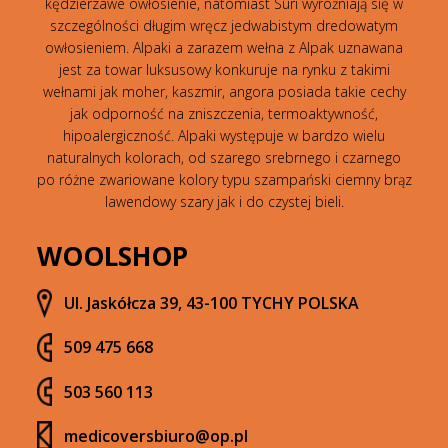
kędzierzawe owłosienie, natomiast Suri wyróżniają się w
szczególności długim wręcz jedwabistym dredowatym
owłosieniem. Alpaki a zarazem wełna z Alpak uznawana
jest za towar luksusowy konkuruje na rynku z takimi
wełnami jak moher, kaszmir, angora posiada takie cechy
jak odporność na zniszczenia, termoaktywność,
hipoalergiczność. Alpaki występuje w bardzo wielu
naturalnych kolorach, od szarego srebrnego i czarnego
po różne zwariowane kolory typu szampański ciemny brąz
lawendowy szary jak i do czystej bieli.
WOOLSHOP
Ul. Jaskółcza 39, 43-100 TYCHY POLSKA
509 475 668
503 560 113
medicoversbiuro@op.pl