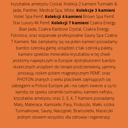
kryształów ametystu Crystal, Kolekcji 2 kamieni Turmalin &
Jade, Panther, Medical Spa, White,
Kolekcje 3 kamieni
Violet Spa Pemf,
Kolekcji 4 kamieni
Brown Spa Pemf,
Star Luxury 4K Pemf,
Kolekcji 7 kamieni
Czakra Energy
Bian Jade, Czakra Rainbow Crystal, Czakra Energy
Fotonica, oraz wspaniałe profesjonalne Sauny Spa Czakra
7 Kamieni. Nie zamykamy się na jeden kamień posiadamy
bardzo szeroką gamę urządzeń z tak szeroką paletą
kamieni spieków minerałów kryształów w tej chwili
jesteśmy największym w Europie dystrybutorem bardzo
skutecznych urządzeń do terapii podczerwienią, ujemną
jonizacją, niskim polem magnetycznym PEMF, oraz
PHOTON znanych z wielu placówek zajmujących się
zabiegami w Polsce Europie jak i na całym świecie a są to
wyroby ze spieku ceramiki turmalinu, kamieni nefrytu,
kryształów ametystu oraz 2, 3, 4, 7 Kamieni posiadamy
Maty, Materace, Kamizelki, Pasy, Poduszki, Wałki, Łóżka
Turmalinowe, Sauny, Naszyjniki, Bransoletki, Maseczki
jednym słowem wszystko dla zdrowia i regeneracji.