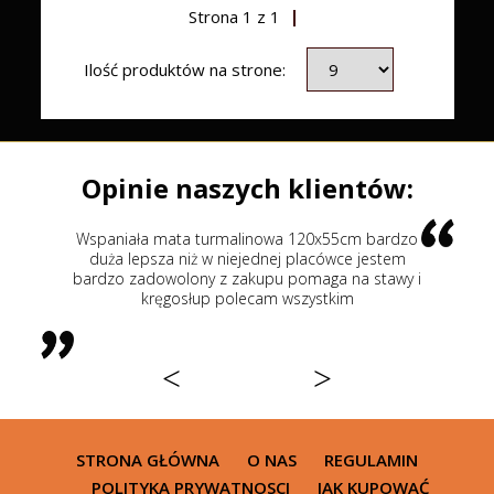
Strona
1
z
1
Ilość produktów na strone:
Opinie naszych klientów:
mata turmalinowa 120x55cm bardzo
Najlepsze łóżko mas
za niż w niejednej placówce jestem
leżałem a odwiedziłe
owolony z zakupu pomaga na stawy i
sklepów 218 cm duże r
ęgosłup polecam wszystkim
powierzchnia masowani
pośladków i kręgos
<
>
STRONA GŁÓWNA
O NAS
REGULAMIN
POLITYKA PRYWATNOSCI
JAK KUPOWAĆ