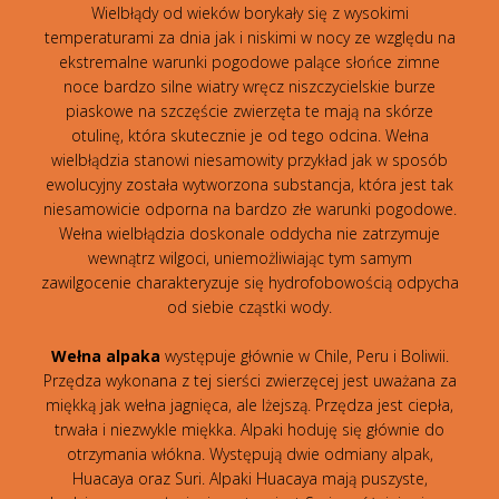
Wielbłądy od wieków borykały się z wysokimi
temperaturami za dnia jak i niskimi w nocy ze względu na
ekstremalne warunki pogodowe palące słońce zimne
noce bardzo silne wiatry wręcz niszczycielskie burze
piaskowe na szczęście zwierzęta te mają na skórze
otulinę, która skutecznie je od tego odcina. Wełna
wielbłądzia stanowi niesamowity przykład jak w sposób
ewolucyjny została wytworzona substancja, która jest tak
niesamowicie odporna na bardzo złe warunki pogodowe.
Wełna wielbłądzia doskonale oddycha nie zatrzymuje
wewnątrz wilgoci, uniemożliwiając tym samym
zawilgocenie charakteryzuje się hydrofobowością odpycha
od siebie cząstki wody.
Wełna alpaka
występuje głównie w Chile, Peru i Boliwii.
Przędza wykonana z tej sierści zwierzęcej jest uważana za
miękką jak wełna jagnięca, ale lżejszą. Przędza jest ciepła,
trwała i niezwykle miękka. Alpaki hoduję się głównie do
otrzymania włókna. Występują dwie odmiany alpak,
Huacaya oraz Suri. Alpaki Huacaya mają puszyste,