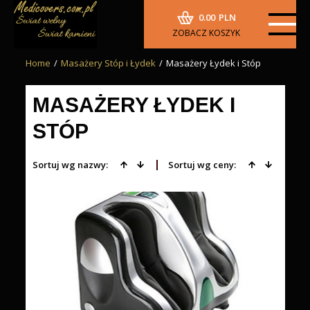
0.00
PLN
ZOBACZ KOSZYK
Home
/
Masażery Stóp i Łydek
/
Masażery Łydek i Stóp
MASAŻERY ŁYDEK I
STÓP
Sortuj wg nazwy:
Sortuj wg ceny: