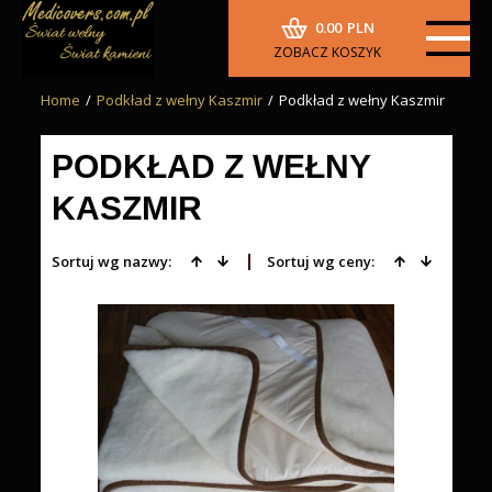
0.00
PLN
ZOBACZ KOSZYK
Home
/
Podkład z wełny Kaszmir
/
Podkład z wełny Kaszmir
PODKŁAD Z WEŁNY
KASZMIR
Sortuj wg nazwy:
Sortuj wg ceny: