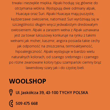
trwała i niezwykle miękka. Alpaki hoduję się głównie do
otrzymania włókna. Występują dwie odmiany alpak,
Huacaya oraz Suri. Alpaki Huacaya mają puszyste,
kędzierzawe owłosienie, natomiast Suri wyróżniają się w
szczególności długim wręcz jedwabistym dredowatym
owłosieniem. Alpaki a zarazem wełna z Alpak uznawana
jest za towar luksusowy konkuruje na rynku z takimi
wełnami jak moher, kaszmir, angora posiada takie cechy
jak odporność na zniszczenia, termoaktywność,
hipoalergiczność. Alpaki występuje w bardzo wielu
naturalnych kolorach, od szarego srebrnego i czarnego
po różne zwariowane kolory typu szampański ciemny brąz
lawendowy szary jak i do czystej bieli.
WOOLSHOP
Ul. Jaskółcza 39, 43-100 TYCHY POLSKA
509 475 668