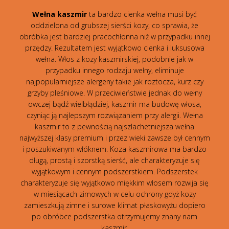
Wełna kaszmir
ta bardzo cienka wełna musi być
oddzielona od grubszej sierści kozy, co sprawia, że
obróbka jest bardziej pracochłonna niż w przypadku innej
przędzy. Rezultatem jest wyjątkowo cienka i luksusowa
wełna. Włos z kozy kaszmirskiej, podobnie jak w
przypadku innego rodzaju wełny, eliminuje
najpopularniejsze alergeny takie jak roztocza, kurz czy
grzyby pleśniowe. W przeciwieństwie jednak do wełny
owczej bądź wielbłądziej, kaszmir ma budowę włosa,
czyniąc ją najlepszym rozwiązaniem przy alergii. Wełna
kaszmir to z pewnością najszlachetniejsza wełna
najwyższej klasy premium i przez wieki zawsze był cennym
i poszukiwanym włóknem. Koza kaszmirowa ma bardzo
długą, prostą i szorstką sierść, ale charakteryzuje się
wyjątkowym i cennym podszerstkiem. Podszerstek
charakteryzuje się wyjątkowo miękkim włosem rozwija się
w miesiącach zimowych w celu ochrony gdyż kozy
zamieszkują zimne i surowe klimat płaskowyżu dopiero
po obróbce podszerstka otrzymujemy znany nam
kaszmir.