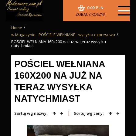
0.00
PLN
ZOBACZ KOSZYK
Home
/
w Magazynie - POŚCIELE WEŁNIANE - wysyłka expresowa
/
POŚCIEL WEŁNIANA 160x200 na już na teraz wysyłka
natychmiast
POŚCIEL WEŁNIANA
160X200 NA JUŻ NA
TERAZ WYSYŁKA
NATYCHMIAST
Sortuj wg nazwy:
Sortuj wg ceny: