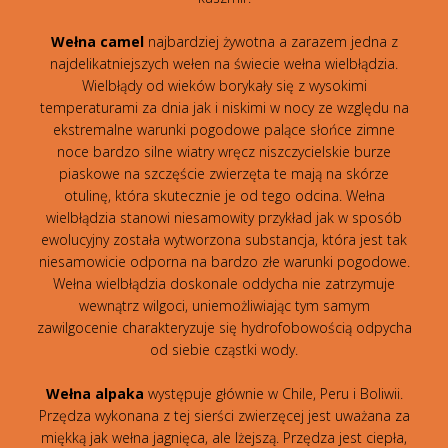
Wełna camel
najbardziej żywotna a zarazem jedna z
najdelikatniejszych wełen na świecie wełna wielbłądzia.
Wielbłądy od wieków borykały się z wysokimi
temperaturami za dnia jak i niskimi w nocy ze względu na
ekstremalne warunki pogodowe palące słońce zimne
noce bardzo silne wiatry wręcz niszczycielskie burze
piaskowe na szczęście zwierzęta te mają na skórze
otulinę, która skutecznie je od tego odcina. Wełna
wielbłądzia stanowi niesamowity przykład jak w sposób
ewolucyjny została wytworzona substancja, która jest tak
niesamowicie odporna na bardzo złe warunki pogodowe.
Wełna wielbłądzia doskonale oddycha nie zatrzymuje
wewnątrz wilgoci, uniemożliwiając tym samym
zawilgocenie charakteryzuje się hydrofobowością odpycha
od siebie cząstki wody.
Wełna alpaka
występuje głównie w Chile, Peru i Boliwii.
Przędza wykonana z tej sierści zwierzęcej jest uważana za
miękką jak wełna jagnięca, ale lżejszą. Przędza jest ciepła,