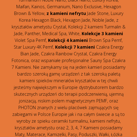
Maifan, Kainos, Germanium, Nano Exclusive, Hexagon
Brown & Yellow,
z kamieni nefrytu
Jade Stone, Luxury
Korea Hexagon Black, Hexagon Jade, Noble Jade, z
kryształów ametystu Crystal, Kolekcji 2 kamieni Turmalin &
Jade, Panther, Medical Spa, White,
Kolekcje 3 kamieni
Violet Spa Pemf,
Kolekcji 4 kamieni
Brown Spa Pemf,
Star Luxury 4K Pemf,
Kolekcji 7 kamieni
Czakra Energy
Bian Jade, Czakra Rainbow Crystal, Czakra Energy
Fotonica, oraz wspaniałe profesjonalne Sauny Spa Czakra
7 Kamieni. Nie zamykamy się na jeden kamień posiadamy
bardzo szeroką gamę urządzeń z tak szeroką paletą
kamieni spieków minerałów kryształów w tej chwili
jesteśmy największym w Europie dystrybutorem bardzo
skutecznych urządzeń do terapii podczerwienią, ujemną
jonizacją, niskim polem magnetycznym PEMF, oraz
PHOTON znanych z wielu placówek zajmujących się
zabiegami w Polsce Europie jak i na całym świecie a są to
wyroby ze spieku ceramiki turmalinu, kamieni nefrytu,
kryształów ametystu oraz 2, 3, 4, 7 Kamieni posiadamy
Maty, Materace, Kamizelki, Pasy, Poduszki, Wałki, Łóżka