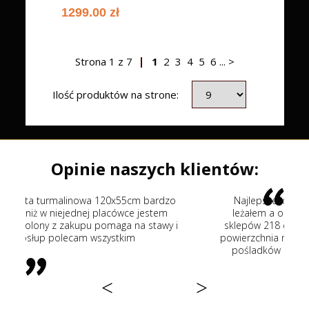
1299.00 zł
Strona
1
z
7
1
2
3
4
5
6
...
>
Ilość produktów na strone:
Opinie naszych klientów:
 bardzo
Najlepsze łóżko masujące na jakimkolwiek
estem
leżałem a odwiedziłem już wiele placówek i
stawy i
sklepów 218 cm duże rolki jedno korytko duża
powierzchnia masowania znakomite rozciąganie
pośladków i kręgosłupa polecam każdemu
<
>