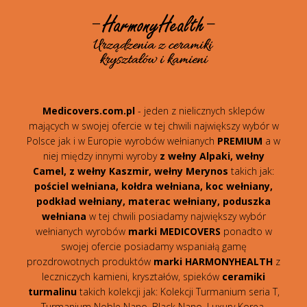
Medicovers.com.pl
- jeden z nielicznych sklepów
mających w swojej ofercie w tej chwili największy wybór w
Polsce jak i w Europie wyrobów wełnianych
PREMIUM
a w
niej między innymi wyroby
z wełny Alpaki, wełny
Camel, z wełny Kaszmir, wełny Merynos
takich jak:
pościel wełniana, kołdra wełniana, koc wełniany,
podkład wełniany, materac wełniany, poduszka
wełniana
w tej chwili posiadamy największy wybór
wełnianych wyrobów
marki MEDICOVERS
ponadto w
swojej ofercie posiadamy wspaniałą gamę
prozdrowotnych produktów
marki HARMONYHEALTH
z
leczniczych kamieni, kryształów, spieków
ceramiki
turmalinu
takich kolekcji jak: Kolekcji Turmanium seria T,
Turmanium Noble Nano, Black Nano, Luxury Korea,