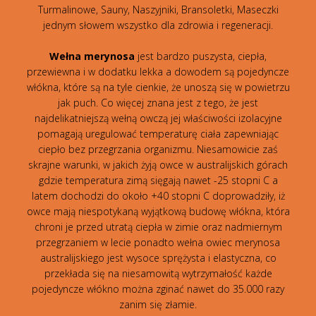
Turmalinowe, Sauny, Naszyjniki, Bransoletki, Maseczki
jednym słowem wszystko dla zdrowia i regeneracji.
Wełna merynosa
jest bardzo puszysta, ciepła,
przewiewna i w dodatku lekka a dowodem są pojedyncze
włókna, które są na tyle cienkie, że unoszą się w powietrzu
jak puch. Co więcej znana jest z tego, że jest
najdelikatniejszą wełną owczą jej właściwości izolacyjne
pomagają uregulować temperaturę ciała zapewniając
ciepło bez przegrzania organizmu. Niesamowicie zaś
skrajne warunki, w jakich żyją owce w australijskich górach
gdzie temperatura zimą sięgają nawet -25 stopni C a
latem dochodzi do około +40 stopni C doprowadziły, iż
owce mają niespotykaną wyjątkową budowę włókna, która
chroni je przed utratą ciepła w zimie oraz nadmiernym
przegrzaniem w lecie ponadto wełna owiec merynosa
australijskiego jest wysoce sprężysta i elastyczna, co
przekłada się na niesamowitą wytrzymałość każde
pojedyncze włókno można zginać nawet do 35.000 razy
zanim się złamie.