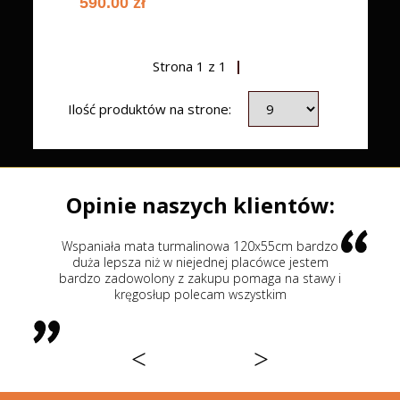
590.00 zł
Strona
1
z
1
Ilość produktów na strone:
Opinie naszych klientów:
mata turmalinowa 120x55cm bardzo
Najlepsze łóżko mas
za niż w niejednej placówce jestem
leżałem a odwiedziłe
owolony z zakupu pomaga na stawy i
sklepów 218 cm duże r
ęgosłup polecam wszystkim
powierzchnia masowani
pośladków i kręgos
<
>