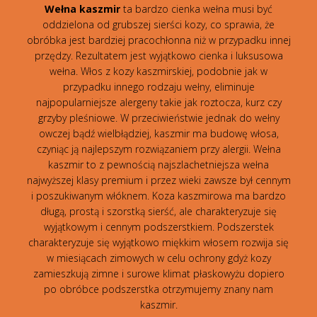
Wełna kaszmir
ta bardzo cienka wełna musi być
oddzielona od grubszej sierści kozy, co sprawia, że
obróbka jest bardziej pracochłonna niż w przypadku innej
przędzy. Rezultatem jest wyjątkowo cienka i luksusowa
wełna. Włos z kozy kaszmirskiej, podobnie jak w
przypadku innego rodzaju wełny, eliminuje
najpopularniejsze alergeny takie jak roztocza, kurz czy
grzyby pleśniowe. W przeciwieństwie jednak do wełny
owczej bądź wielbłądziej, kaszmir ma budowę włosa,
czyniąc ją najlepszym rozwiązaniem przy alergii. Wełna
kaszmir to z pewnością najszlachetniejsza wełna
najwyższej klasy premium i przez wieki zawsze był cennym
i poszukiwanym włóknem. Koza kaszmirowa ma bardzo
długą, prostą i szorstką sierść, ale charakteryzuje się
wyjątkowym i cennym podszerstkiem. Podszerstek
charakteryzuje się wyjątkowo miękkim włosem rozwija się
w miesiącach zimowych w celu ochrony gdyż kozy
zamieszkują zimne i surowe klimat płaskowyżu dopiero
po obróbce podszerstka otrzymujemy znany nam
kaszmir.