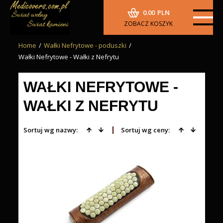
0.00
PLN
ZOBACZ KOSZYK
Home
/
Wałki Nefrytowe - poduszki
/
Wałki Nefrytowe - Wałki z Nefrytu
WAŁKI NEFRYTOWE -
WAŁKI Z NEFRYTU
Sortuj wg nazwy:
Sortuj wg ceny: