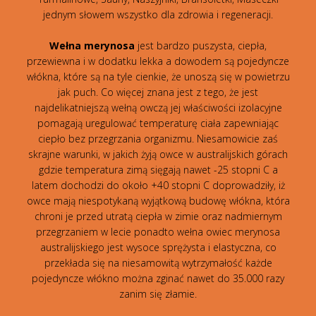
jednym słowem wszystko dla zdrowia i regeneracji.
Wełna merynosa
jest bardzo puszysta, ciepła,
przewiewna i w dodatku lekka a dowodem są pojedyncze
włókna, które są na tyle cienkie, że unoszą się w powietrzu
jak puch. Co więcej znana jest z tego, że jest
najdelikatniejszą wełną owczą jej właściwości izolacyjne
pomagają uregulować temperaturę ciała zapewniając
ciepło bez przegrzania organizmu. Niesamowicie zaś
skrajne warunki, w jakich żyją owce w australijskich górach
gdzie temperatura zimą sięgają nawet -25 stopni C a
latem dochodzi do około +40 stopni C doprowadziły, iż
owce mają niespotykaną wyjątkową budowę włókna, która
chroni je przed utratą ciepła w zimie oraz nadmiernym
przegrzaniem w lecie ponadto wełna owiec merynosa
australijskiego jest wysoce sprężysta i elastyczna, co
przekłada się na niesamowitą wytrzymałość każde
pojedyncze włókno można zginać nawet do 35.000 razy
zanim się złamie.