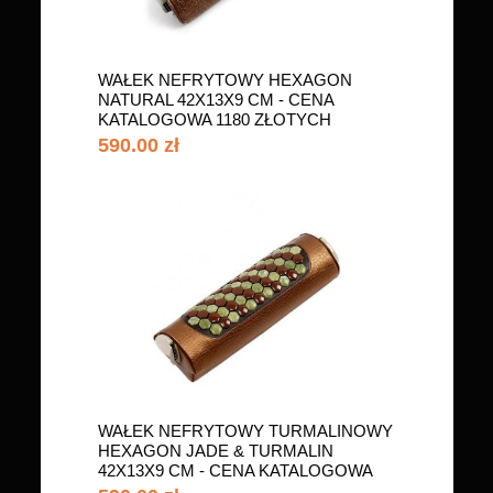
WAŁEK NEFRYTOWY HEXAGON
NATURAL 42X13X9 CM - CENA
KATALOGOWA 1180 ZŁOTYCH
(ST.M.2)
590.00 zł
WAŁEK NEFRYTOWY TURMALINOWY
HEXAGON JADE & TURMALIN
42X13X9 CM - CENA KATALOGOWA
1180 ZŁOTYCH (ST.M.6)