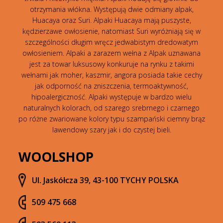
otrzymania włókna. Występują dwie odmiany alpak,
Huacaya oraz Suri. Alpaki Huacaya mają puszyste,
kędzierzawe owłosienie, natomiast Suri wyróżniają się w
szczególności długim wręcz jedwabistym dredowatym
owłosieniem. Alpaki a zarazem wełna z Alpak uznawana
jest za towar luksusowy konkuruje na rynku z takimi
wełnami jak moher, kaszmir, angora posiada takie cechy
jak odporność na zniszczenia, termoaktywność,
hipoalergiczność. Alpaki występuje w bardzo wielu
naturalnych kolorach, od szarego srebrnego i czarnego
po różne zwariowane kolory typu szampański ciemny brąz
lawendowy szary jak i do czystej bieli.
WOOLSHOP
Ul. Jaskółcza 39, 43-100 TYCHY POLSKA
509 475 668