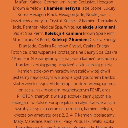
Maifan, Kainos, Germanium, Nano Exclusive, Hexagon
Brown & Yellow,
z kamieni nefrytu
Jade Stone, Luxury
Korea Hexagon Black, Hexagon Jade, Noble Jade, z
kryształów ametystu Crystal, Kolekcji 2 kamieni Turmalin &
Jade, Panther, Medical Spa, White,
Kolekcje 3 kamieni
Violet Spa Pemf,
Kolekcji 4 kamieni
Brown Spa Pemf,
Star Luxury 4K Pemf,
Kolekcji 7 kamieni
Czakra Energy
Bian Jade, Czakra Rainbow Crystal, Czakra Energy
Fotonica, oraz wspaniałe profesjonalne Sauny Spa Czakra
7 Kamieni. Nie zamykamy się na jeden kamień posiadamy
bardzo szeroką gamę urządzeń z tak szeroką paletą
kamieni spieków minerałów kryształów w tej chwili
jesteśmy największym w Europie dystrybutorem bardzo
skutecznych urządzeń do terapii podczerwienią, ujemną
jonizacją, niskim polem magnetycznym PEMF, oraz
PHOTON znanych z wielu placówek zajmujących się
zabiegami w Polsce Europie jak i na całym świecie a są to
wyroby ze spieku ceramiki turmalinu, kamieni nefrytu,
kryształów ametystu oraz 2, 3, 4, 7 Kamieni posiadamy
Maty, Materace, Kamizelki, Pasy, Poduszki, Wałki, Łóżka
Turmalinowe, Sauny, Naszyjniki, Bransoletki, Maseczki