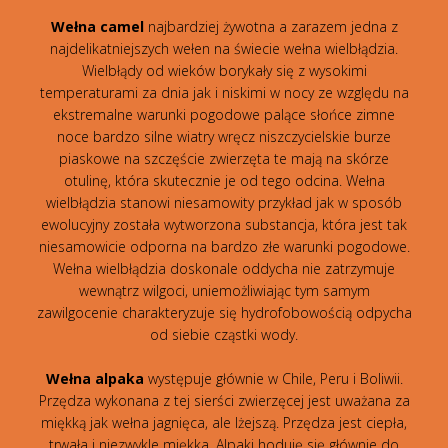
Wełna camel
najbardziej żywotna a zarazem jedna z
najdelikatniejszych wełen na świecie wełna wielbłądzia.
Wielbłądy od wieków borykały się z wysokimi
temperaturami za dnia jak i niskimi w nocy ze względu na
ekstremalne warunki pogodowe palące słońce zimne
noce bardzo silne wiatry wręcz niszczycielskie burze
piaskowe na szczęście zwierzęta te mają na skórze
otulinę, która skutecznie je od tego odcina. Wełna
wielbłądzia stanowi niesamowity przykład jak w sposób
ewolucyjny została wytworzona substancja, która jest tak
niesamowicie odporna na bardzo złe warunki pogodowe.
Wełna wielbłądzia doskonale oddycha nie zatrzymuje
wewnątrz wilgoci, uniemożliwiając tym samym
zawilgocenie charakteryzuje się hydrofobowością odpycha
od siebie cząstki wody.
Wełna alpaka
występuje głównie w Chile, Peru i Boliwii.
Przędza wykonana z tej sierści zwierzęcej jest uważana za
miękką jak wełna jagnięca, ale lżejszą. Przędza jest ciepła,
trwała i niezwykle miękka. Alpaki hoduję się głównie do