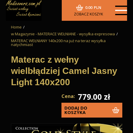
0.00
PLN
ZOBACZ KOSZYK
Home
/
w Magazynie - MATERACE WEŁNIANE - wysyłka expresowa
/
MATERAC WEŁNIANY 140x200 na już na teraz wysyłka
natychmiast
Materac z wełny
wielbłądziej Camel Jasny
Light 140x200
779.00 zł
Cena:
DODAJ DO
KOSZYKA