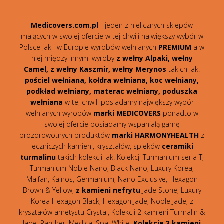
Medicovers.com.pl
- jeden z nielicznych sklepów
mających w swojej ofercie w tej chwili największy wybór w
Polsce jak i w Europie wyrobów wełnianych
PREMIUM
a w
niej między innymi wyroby
z wełny Alpaki, wełny
Camel, z wełny Kaszmir, wełny Merynos
takich jak:
pościel wełniana, kołdra wełniana, koc wełniany,
podkład wełniany, materac wełniany, poduszka
wełniana
w tej chwili posiadamy największy wybór
wełnianych wyrobów
marki MEDICOVERS
ponadto w
swojej ofercie posiadamy wspaniałą gamę
prozdrowotnych produktów
marki HARMONYHEALTH
z
leczniczych kamieni, kryształów, spieków
ceramiki
turmalinu
takich kolekcji jak: Kolekcji Turmanium seria T,
Turmanium Noble Nano, Black Nano, Luxury Korea,
Maifan, Kainos, Germanium, Nano Exclusive, Hexagon
Brown & Yellow,
z kamieni nefrytu
Jade Stone, Luxury
Korea Hexagon Black, Hexagon Jade, Noble Jade, z
kryształów ametystu Crystal, Kolekcji 2 kamieni Turmalin &
Jade, Panther, Medical Spa, White,
Kolekcje 3 kamieni