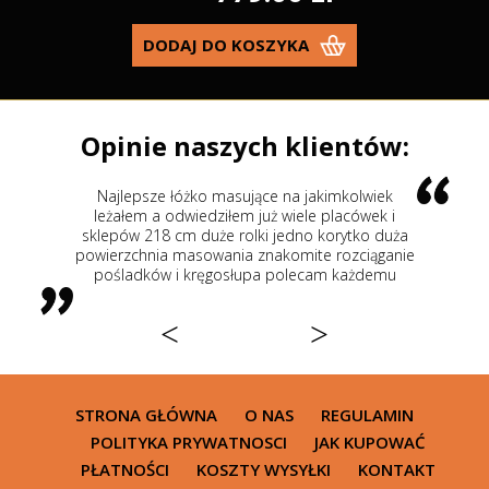
DODAJ DO KOSZYKA
Opinie naszych klientów:
sze łóżko masujące na jakimkolwiek
Kupiłem łóżko Hybryd
 a odwiedziłem już wiele placówek i
130 kg i wzrost pol
218 cm duże rolki jedno korytko duża
cala rodzina są efek
nia masowania znakomite rozciąganie
usną
ków i kręgosłupa polecam każdemu
<
>
STRONA GŁÓWNA
O NAS
REGULAMIN
POLITYKA PRYWATNOSCI
JAK KUPOWAĆ
PŁATNOŚCI
KOSZTY WYSYŁKI
KONTAKT