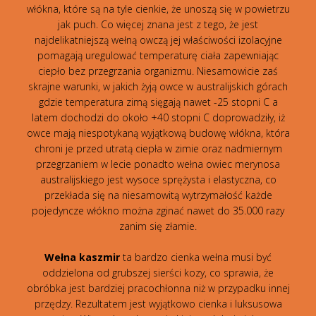
włókna, które są na tyle cienkie, że unoszą się w powietrzu
jak puch. Co więcej znana jest z tego, że jest
najdelikatniejszą wełną owczą jej właściwości izolacyjne
pomagają uregulować temperaturę ciała zapewniając
ciepło bez przegrzania organizmu. Niesamowicie zaś
skrajne warunki, w jakich żyją owce w australijskich górach
gdzie temperatura zimą sięgają nawet -25 stopni C a
latem dochodzi do około +40 stopni C doprowadziły, iż
owce mają niespotykaną wyjątkową budowę włókna, która
chroni je przed utratą ciepła w zimie oraz nadmiernym
przegrzaniem w lecie ponadto wełna owiec merynosa
australijskiego jest wysoce sprężysta i elastyczna, co
przekłada się na niesamowitą wytrzymałość każde
pojedyncze włókno można zginać nawet do 35.000 razy
zanim się złamie.
Wełna kaszmir
ta bardzo cienka wełna musi być
oddzielona od grubszej sierści kozy, co sprawia, że
obróbka jest bardziej pracochłonna niż w przypadku innej
przędzy. Rezultatem jest wyjątkowo cienka i luksusowa