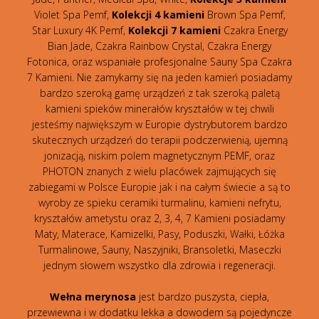
Violet Spa Pemf,
Kolekcji 4 kamieni
Brown Spa Pemf,
Star Luxury 4K Pemf,
Kolekcji 7 kamieni
Czakra Energy
Bian Jade, Czakra Rainbow Crystal, Czakra Energy
Fotonica, oraz wspaniałe profesjonalne Sauny Spa Czakra
7 Kamieni. Nie zamykamy się na jeden kamień posiadamy
bardzo szeroką gamę urządzeń z tak szeroką paletą
kamieni spieków minerałów kryształów w tej chwili
jesteśmy największym w Europie dystrybutorem bardzo
skutecznych urządzeń do terapii podczerwienią, ujemną
jonizacją, niskim polem magnetycznym PEMF, oraz
PHOTON znanych z wielu placówek zajmujących się
zabiegami w Polsce Europie jak i na całym świecie a są to
wyroby ze spieku ceramiki turmalinu, kamieni nefrytu,
kryształów ametystu oraz 2, 3, 4, 7 Kamieni posiadamy
Maty, Materace, Kamizelki, Pasy, Poduszki, Wałki, Łóżka
Turmalinowe, Sauny, Naszyjniki, Bransoletki, Maseczki
jednym słowem wszystko dla zdrowia i regeneracji.
Wełna merynosa
jest bardzo puszysta, ciepła,
przewiewna i w dodatku lekka a dowodem są pojedyncze