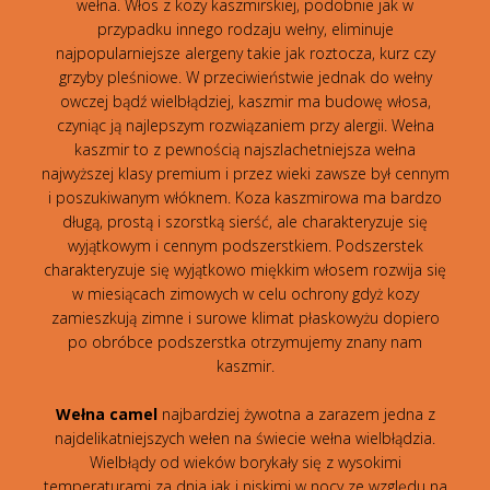
wełna. Włos z kozy kaszmirskiej, podobnie jak w
przypadku innego rodzaju wełny, eliminuje
najpopularniejsze alergeny takie jak roztocza, kurz czy
grzyby pleśniowe. W przeciwieństwie jednak do wełny
owczej bądź wielbłądziej, kaszmir ma budowę włosa,
czyniąc ją najlepszym rozwiązaniem przy alergii. Wełna
kaszmir to z pewnością najszlachetniejsza wełna
najwyższej klasy premium i przez wieki zawsze był cennym
i poszukiwanym włóknem. Koza kaszmirowa ma bardzo
długą, prostą i szorstką sierść, ale charakteryzuje się
wyjątkowym i cennym podszerstkiem. Podszerstek
charakteryzuje się wyjątkowo miękkim włosem rozwija się
w miesiącach zimowych w celu ochrony gdyż kozy
zamieszkują zimne i surowe klimat płaskowyżu dopiero
po obróbce podszerstka otrzymujemy znany nam
kaszmir.
Wełna camel
najbardziej żywotna a zarazem jedna z
najdelikatniejszych wełen na świecie wełna wielbłądzia.
Wielbłądy od wieków borykały się z wysokimi
temperaturami za dnia jak i niskimi w nocy ze względu na