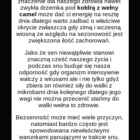
znaczenie dla naszego zdrowia nawet
zwykła drzemka pod
kołdrą z wełny
camel
może dać ci energię na resztę
dnia dlatego warto zadbać o właściwe
okrycie zwłaszcza gdy zimą i wczesną
wiosną ze względu na sezonowość jest
zwiększona ilość zachorowań.
Jako że sen niewątpliwie stanowi
znaczną cześć naszego życia i
podczas snu buduje się nasza
odporność gdy organizm intensywnie
walczy z wirusami ale i nie tylko gdyż
zbiera on również siły do walki z
mikrobami dnia kolejnego dlatego jego
wagi nie można przecenić stańmy do
walki wełna to zdrowie.
Bezsenność może mieć wiele przyczyn,
natomiast bardzo często jest
spowodowana niewłaściwymi
warunkami panującymi w trakcie snu.