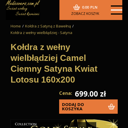
0.00
PLN
ZOBACZ KOSZYK
Home
/
Kołdra z Satyną z Bawełną
/
Kołdra z wełny wielbłądziej - Satyna
Kołdra z wełny
wielbłądziej Camel
Ciemny Satyna Kwiat
Lotosu 160x200
699.00 zł
Cena:
DODAJ DO
KOSZYKA