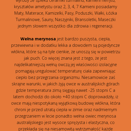
wyroby ze spieku ceramiki turmalinu, kamieni nefrytu,
kryształów ametystu oraz 2, 3, 4, 7 Kamieni posiadamy
Maty, Materace, Kamizelki, Pasy, Poduszki, Wałki, Łóżka
Turmalinowe, Sauny, Naszyjniki, Bransoletki, Maseczki
jednym słowem wszystko dla zdrowia i regeneracji.
Wełna merynosa
jest bardzo puszysta, ciepła,
przewiewna i w dodatku lekka a dowodem są pojedyncze
włókna, które są na tyle cienkie, że unoszą się w powietrzu
jak puch. Co więcej znana jest z tego, że jest
najdelikatniejszą wełną owczą jej właściwości izolacyjne
pomagają uregulować temperaturę ciała zapewniając
ciepło bez przegrzania organizmu. Niesamowicie zaś
skrajne warunki, w jakich żyją owce w australijskich górach
gdzie temperatura zimą sięgają nawet -25 stopni C a
latem dochodzi do około +40 stopni C doprowadziły, iż
owce mają niespotykaną wyjątkową budowę włókna, która
chroni je przed utratą ciepła w zimie oraz nadmiernym
przegrzaniem w lecie ponadto wełna owiec merynosa
australijskiego jest wysoce sprężysta i elastyczna, co
przekłada się na niesamowitą wytrzymałość każde