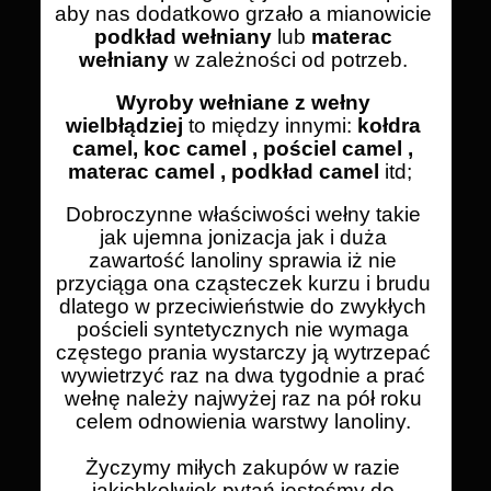
aby nas dodatkowo grzało a mianowicie
podkład wełniany
lub
materac
wełniany
w zależności od potrzeb.
Wyroby wełniane z wełny
wielbłądziej
to między innymi:
kołdra
camel, koc camel , pościel camel ,
materac camel , podkład camel
itd;
Dobroczynne właściwości wełny takie
jak ujemna jonizacja jak i duża
zawartość lanoliny sprawia iż nie
przyciąga ona cząsteczek kurzu i brudu
dlatego w przeciwieństwie do zwykłych
pościeli syntetycznych nie wymaga
częstego prania wystarczy ją wytrzepać
wywietrzyć raz na dwa tygodnie a prać
wełnę należy najwyżej raz na pół roku
celem odnowienia warstwy lanoliny.
Życzymy miłych zakupów w razie
jakichkolwiek pytań jesteśmy do