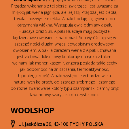
Przędza wykonana z tej sierści zwierzęcej jest uważana za
miękką jak wełna jagnięca, ale lżejszą. Przędza jest ciepła,
trwała i niezwykle miękka. Alpaki hoduję się głównie do
otrzymania włókna. Występują dwie odmiany alpak,
Huacaya oraz Suri. Alpaki Huacaya mają puszyste,
kędzierzawe owłosienie, natomiast Suri wyróżniają się w
szczególności długim wręcz jedwabistym dredowatym
owłosieniem. Alpaki a zarazem wełna z Alpak uznawana
jest za towar luksusowy konkuruje na rynku z takimi
wełnami jak moher, kaszmir, angora posiada takie cechy
jak odporność na zniszczenia, termoaktywność,
hipoalergiczność. Alpaki występuje w bardzo wielu
naturalnych kolorach, od szarego srebrnego i czarnego
po różne zwariowane kolory typu szampański ciemny brąz
lawendowy szary jak i do czystej bieli.
WOOLSHOP
Ul. Jaskółcza 39, 43-100 TYCHY POLSKA