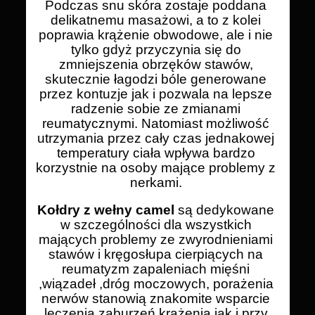
Podczas snu skóra zostaje poddana
delikatnemu masażowi, a to z kolei
poprawia krążenie obwodowe, ale i nie
tylko gdyż przyczynia się do
zmniejszenia obrzęków stawów,
skutecznie łagodzi bóle generowane
przez kontuzje jak i pozwala na lepsze
radzenie sobie ze zmianami
reumatycznymi. Natomiast możliwość
utrzymania przez cały czas jednakowej
temperatury ciała wpływa bardzo
korzystnie na osoby mające problemy z
nerkami.
Kołdry z wełny camel
są dedykowane
w szczególności dla wszystkich
mających problemy ze zwyrodnieniami
stawów i kręgosłupa cierpiących na
reumatyzm zapaleniach mięśni
,wiązadeł ,dróg moczowych, porażenia
nerwów stanowią znakomite wsparcie
leczenia zaburzeń krążenia jak i przy