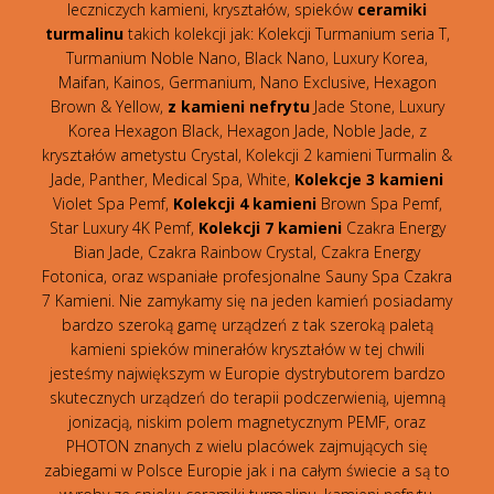
leczniczych kamieni, kryształów, spieków
ceramiki
turmalinu
takich kolekcji jak: Kolekcji Turmanium seria T,
Turmanium Noble Nano, Black Nano, Luxury Korea,
Maifan, Kainos, Germanium, Nano Exclusive, Hexagon
Brown & Yellow,
z kamieni nefrytu
Jade Stone, Luxury
Korea Hexagon Black, Hexagon Jade, Noble Jade, z
kryształów ametystu Crystal, Kolekcji 2 kamieni Turmalin &
Jade, Panther, Medical Spa, White,
Kolekcje 3 kamieni
Violet Spa Pemf,
Kolekcji 4 kamieni
Brown Spa Pemf,
Star Luxury 4K Pemf,
Kolekcji 7 kamieni
Czakra Energy
Bian Jade, Czakra Rainbow Crystal, Czakra Energy
Fotonica, oraz wspaniałe profesjonalne Sauny Spa Czakra
7 Kamieni. Nie zamykamy się na jeden kamień posiadamy
bardzo szeroką gamę urządzeń z tak szeroką paletą
kamieni spieków minerałów kryształów w tej chwili
jesteśmy największym w Europie dystrybutorem bardzo
skutecznych urządzeń do terapii podczerwienią, ujemną
jonizacją, niskim polem magnetycznym PEMF, oraz
PHOTON znanych z wielu placówek zajmujących się
zabiegami w Polsce Europie jak i na całym świecie a są to