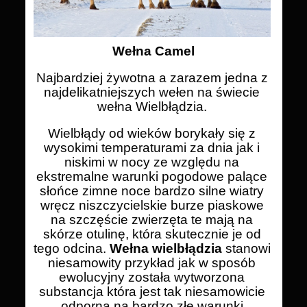
Wełna Camel
Najbardziej żywotna a zarazem jedna z
najdelikatniejszych wełen na świecie
wełna Wielbłądzia.
Wielbłądy od wieków borykały się z
wysokimi temperaturami za dnia jak i
niskimi w nocy ze względu na
ekstremalne warunki pogodowe palące
słońce zimne noce bardzo silne wiatry
wręcz niszczycielskie burze piaskowe
na szczęście zwierzęta te mają na
skórze otulinę, która skutecznie je od
tego odcina.
Wełna wielbłądzia
stanowi
niesamowity przykład jak w sposób
ewolucyjny została wytworzona
substancja która jest tak niesamowicie
odporna na bardzo złe warunki