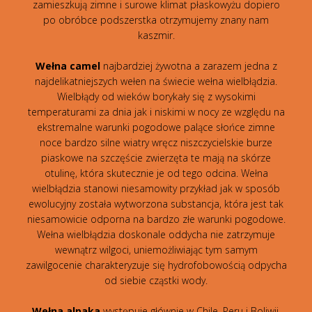
zamieszkują zimne i surowe klimat płaskowyżu dopiero
po obróbce podszerstka otrzymujemy znany nam
kaszmir.
Wełna camel
najbardziej żywotna a zarazem jedna z
najdelikatniejszych wełen na świecie wełna wielbłądzia.
Wielbłądy od wieków borykały się z wysokimi
temperaturami za dnia jak i niskimi w nocy ze względu na
ekstremalne warunki pogodowe palące słońce zimne
noce bardzo silne wiatry wręcz niszczycielskie burze
piaskowe na szczęście zwierzęta te mają na skórze
otulinę, która skutecznie je od tego odcina. Wełna
wielbłądzia stanowi niesamowity przykład jak w sposób
ewolucyjny została wytworzona substancja, która jest tak
niesamowicie odporna na bardzo złe warunki pogodowe.
Wełna wielbłądzia doskonale oddycha nie zatrzymuje
wewnątrz wilgoci, uniemożliwiając tym samym
zawilgocenie charakteryzuje się hydrofobowością odpycha
od siebie cząstki wody.
Wełna alpaka
występuje głównie w Chile, Peru i Boliwii.