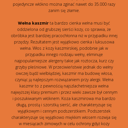
pojedyncze włókno można zginać nawet do 35.000 razy
zanim się złamie.
Wełna kaszmir
ta bardzo cienka wełna musi być
oddzielona od grubszej sierści kozy, co sprawia, że
obróbka jest bardziej pracochłonna niż w przypadku innej
przędzy. Rezultatem jest wyjątkowo cienka i luksusowa
wełna. Włos z kozy kaszmirskiej, podobnie jak w
przypadku innego rodzaju wełny, eliminuje
najpopularniejsze alergeny takie jak roztocza, kurz czy
grzyby pleśniowe. W przeciwieństwie jednak do wełny
owczej bądź wielbłądziej, kaszmir ma budowę włosa,
czyniąc ją najlepszym rozwiązaniem przy alergii. Wełna
kaszmir to z pewnością najszlachetniejsza wełna
najwyższej klasy premium i przez wieki zawsze był cennym
i poszukiwanym włóknem. Koza kaszmirowa ma bardzo
długą, prostą i szorstką sierść, ale charakteryzuje się
wyjątkowym i cennym podszerstkiem. Podszerstek
charakteryzuje się wyjątkowo miękkim włosem rozwija się
w miesiącach zimowych w celu ochrony gdyż kozy