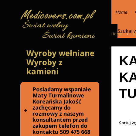
Home
Home
/
K
Wyroby wełniane
KA
Wyroby z
kamieni
KA
Posiadamy wspaniałe
T
Maty Turmalinowe
Koreańska Jakość
zachęcamy do
rozmowy z naszym
konsultantem przed
Sortuj w
zakupem telefon do
kontaktu 509 475 668