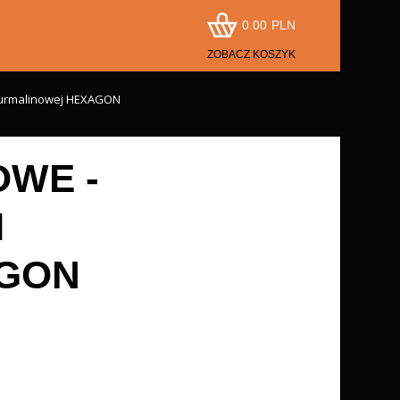
0.00
PLN
ZOBACZ KOSZYK
 turmalinowej HEXAGON
OWE -
I
AGON