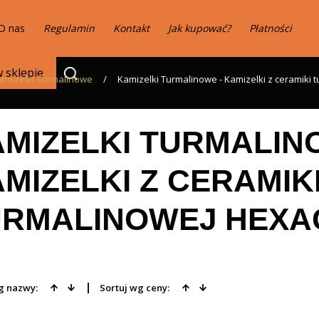
O nas
Regulamin
Kontakt
Jak kupować?
Płatności
amizelki Turmalinowe
/
Kamizelki Turmalinowe - Kamizelki z ceramiki
MIZELKI TURMALIN
MIZELKI Z CERAMIK
URMALINOWEJ HEX
g nazwy:
Sortuj wg ceny: