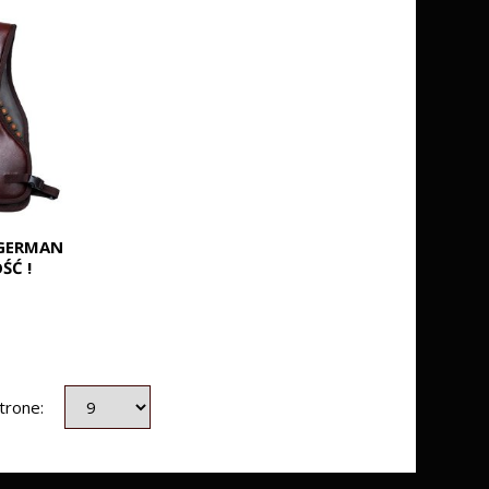
GERMAN
ŚĆ !
OGOWA
OCJA
strone: