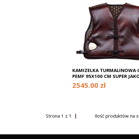
KAMIZELKA TURMALINOWA 
PEMF 95X100 CM SUPER JAKO
SUPER EFEKT ! CENA KATAL
2545.00 zł
3890 ZŁOTYCH TERAZ PROM
2545 ZŁ (ST.M.2)
Strona
1
z
1
Ilość produktów na 