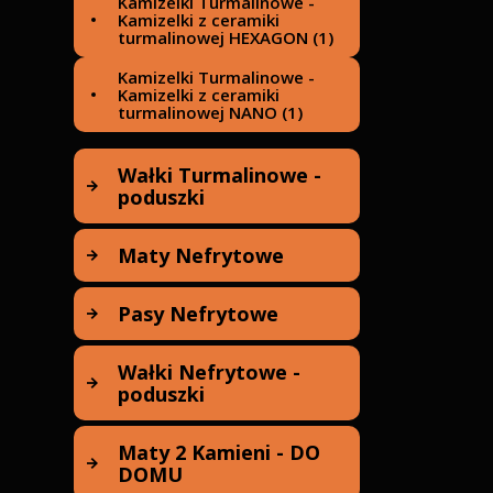
Kamizelki Turmalinowe -
Maty Turmalinowe -
ceramika turmalinu (3)
Kamizelki z ceramiki
Kolekcja GERMANIUM
turmalinowej HEXAGON (1)
TOURMALINE (2)
Kamizelki Turmalinowe -
Maty Turmalinowe -
Kamizelki z ceramiki
Kolekcja Ceramic MAIFAN (1)
turmalinowej NANO (1)
Maty Turmalinowe NOBLE
NANO PEMF - ceramika
Wałki Turmalinowe -
TURMALINOWA (1)
poduszki
Wałki Turmalinowe
Maty Nefrytowe
HEXAGON - Poduszki
Turmalinowe HEXAGON -
ceramika turmalinowa (1)
Maty Nefrytowe Zamszowe
Pasy Nefrytowe
- Kolekcja NOBLE 2025 (2)
Wałki Turmalinowe NANO -
Poduszki Turmalinowe
Pasy Nefrytowe - Pasy z
Wałki Nefrytowe -
NANO - ceramika
Nefrytu (1)
turmalinowa (1)
poduszki
Wałki Nefrytowe - Wałki z
Maty 2 Kamieni - DO
Nefrytu (2)
DOMU