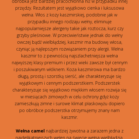
obróbka jest bardziej pracochłonna niż w przypadku innej
przędzy. Rezultatem jest wyjątkowo cienka i luksusowa
wełna. Włos z kozy kaszmirskiej, podobnie jak w
przypadku innego rodzaju wełny, eliminuje
najpopularniejsze alergeny takie jak roztocza, kurz czy
grzyby pleśniowe. W przeciwieństwie jednak do wełny
owczej bądź wielbłądziej, kaszmir ma budowę włosa,
czyniąc ją najlepszym rozwiązaniem przy alergii. Wełna
kaszmir to z pewnością najszlachetniejsza wełna
najwyższej klasy premium i przez wieki zawsze był cennym
i poszukiwanym włóknem. Koza kaszmirowa ma bardzo
długą, prostą i szorstką sierść, ale charakteryzuje się
wyjątkowym i cennym podszerstkiem. Podszerstek
charakteryzuje się wyjątkowo miękkim włosem rozwija się
w miesiącach zimowych w celu ochrony gdyż kozy
zamieszkują zimne i surowe klimat płaskowyżu dopiero
po obróbce podszerstka otrzymujemy znany nam
kaszmir.
Wełna camel
najbardziej żywotna a zarazem jedna z
najdelikatniejszych wełen na świecie wełna wielbłądzia.