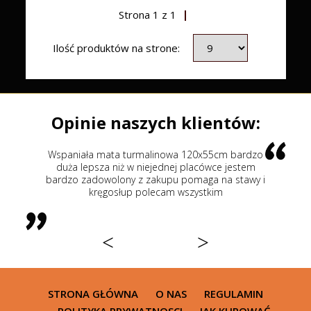
Strona
1
z
1
Ilość produktów na strone:
Opinie naszych klientów:
turmalinowa 120x55cm bardzo
Najlepsze łóżko masujące
 w niejednej placówce jestem
leżałem a odwiedziłem już 
y z zakupu pomaga na stawy i
sklepów 218 cm duże rolki 
up polecam wszystkim
powierzchnia masowania zna
pośladków i kręgosłupa 
<
>
STRONA GŁÓWNA
O NAS
REGULAMIN