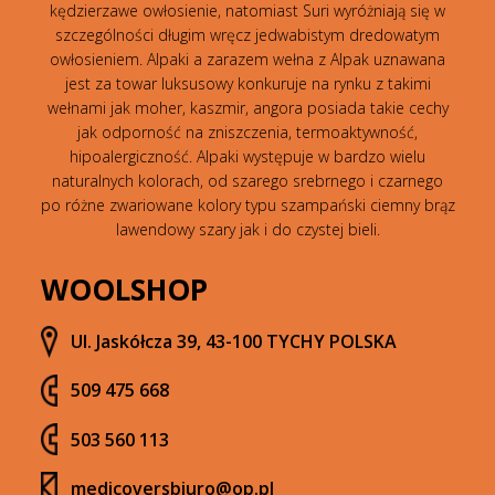
kędzierzawe owłosienie, natomiast Suri wyróżniają się w
szczególności długim wręcz jedwabistym dredowatym
owłosieniem. Alpaki a zarazem wełna z Alpak uznawana
jest za towar luksusowy konkuruje na rynku z takimi
wełnami jak moher, kaszmir, angora posiada takie cechy
jak odporność na zniszczenia, termoaktywność,
hipoalergiczność. Alpaki występuje w bardzo wielu
naturalnych kolorach, od szarego srebrnego i czarnego
po różne zwariowane kolory typu szampański ciemny brąz
lawendowy szary jak i do czystej bieli.
WOOLSHOP
Ul. Jaskółcza 39, 43-100 TYCHY POLSKA
509 475 668
503 560 113
medicoversbiuro@op.pl