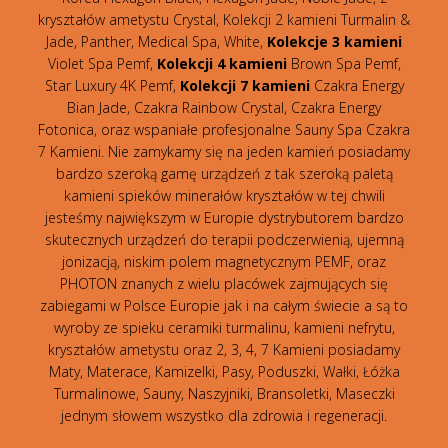
kryształów ametystu Crystal, Kolekcji 2 kamieni Turmalin &
Jade, Panther, Medical Spa, White,
Kolekcje 3 kamieni
Violet Spa Pemf,
Kolekcji 4 kamieni
Brown Spa Pemf,
Star Luxury 4K Pemf,
Kolekcji 7 kamieni
Czakra Energy
Bian Jade, Czakra Rainbow Crystal, Czakra Energy
Fotonica, oraz wspaniałe profesjonalne Sauny Spa Czakra
7 Kamieni. Nie zamykamy się na jeden kamień posiadamy
bardzo szeroką gamę urządzeń z tak szeroką paletą
kamieni spieków minerałów kryształów w tej chwili
jesteśmy największym w Europie dystrybutorem bardzo
skutecznych urządzeń do terapii podczerwienią, ujemną
jonizacją, niskim polem magnetycznym PEMF, oraz
PHOTON znanych z wielu placówek zajmujących się
zabiegami w Polsce Europie jak i na całym świecie a są to
wyroby ze spieku ceramiki turmalinu, kamieni nefrytu,
kryształów ametystu oraz 2, 3, 4, 7 Kamieni posiadamy
Maty, Materace, Kamizelki, Pasy, Poduszki, Wałki, Łóżka
Turmalinowe, Sauny, Naszyjniki, Bransoletki, Maseczki
jednym słowem wszystko dla zdrowia i regeneracji.