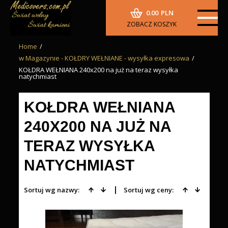
0.00
PLN
ZOBACZ KOSZYK
Home
/
w Magazynie - KOŁDRY WEŁNIANE - wysyłka expresowa
/
KOŁDRA WEŁNIANA 240x200 na już na teraz wysyłka
natychmiast
KOŁDRA WEŁNIANA
240X200 NA JUŻ NA
TERAZ WYSYŁKA
NATYCHMIAST
Sortuj wg nazwy:
Sortuj wg ceny: