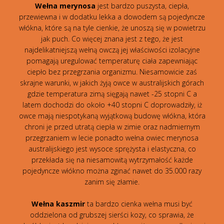
Wełna merynosa
jest bardzo puszysta, ciepła,
przewiewna i w dodatku lekka a dowodem są pojedyncze
włókna, które są na tyle cienkie, że unoszą się w powietrzu
jak puch. Co więcej znana jest z tego, że jest
najdelikatniejszą wełną owczą jej właściwości izolacyjne
pomagają uregulować temperaturę ciała zapewniając
ciepło bez przegrzania organizmu. Niesamowicie zaś
skrajne warunki, w jakich żyją owce w australijskich górach
gdzie temperatura zimą sięgają nawet -25 stopni C a
latem dochodzi do około +40 stopni C doprowadziły, iż
owce mają niespotykaną wyjątkową budowę włókna, która
chroni je przed utratą ciepła w zimie oraz nadmiernym
przegrzaniem w lecie ponadto wełna owiec merynosa
australijskiego jest wysoce sprężysta i elastyczna, co
przekłada się na niesamowitą wytrzymałość każde
pojedyncze włókno można zginać nawet do 35.000 razy
zanim się złamie.
Wełna kaszmir
ta bardzo cienka wełna musi być
oddzielona od grubszej sierści kozy, co sprawia, że