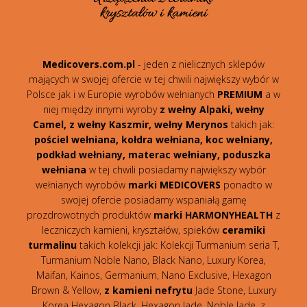
Medicovers.com.pl
- jeden z nielicznych sklepów
mających w swojej ofercie w tej chwili największy wybór w
Polsce jak i w Europie wyrobów wełnianych
PREMIUM
a w
niej między innymi wyroby
z wełny Alpaki, wełny
Camel, z wełny Kaszmir, wełny Merynos
takich jak:
pościel wełniana, kołdra wełniana, koc wełniany,
podkład wełniany, materac wełniany, poduszka
wełniana
w tej chwili posiadamy największy wybór
wełnianych wyrobów
marki MEDICOVERS
ponadto w
swojej ofercie posiadamy wspaniałą gamę
prozdrowotnych produktów
marki HARMONYHEALTH
z
leczniczych kamieni, kryształów, spieków
ceramiki
turmalinu
takich kolekcji jak: Kolekcji Turmanium seria T,
Turmanium Noble Nano, Black Nano, Luxury Korea,
Maifan, Kainos, Germanium, Nano Exclusive, Hexagon
Brown & Yellow,
z kamieni nefrytu
Jade Stone, Luxury
Korea Hexagon Black, Hexagon Jade, Noble Jade, z