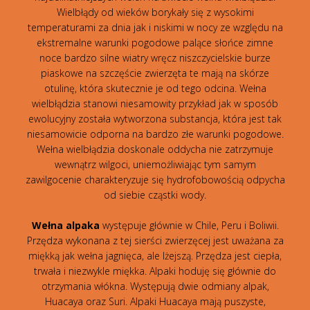
Wielbłądy od wieków borykały się z wysokimi
temperaturami za dnia jak i niskimi w nocy ze względu na
ekstremalne warunki pogodowe palące słońce zimne
noce bardzo silne wiatry wręcz niszczycielskie burze
piaskowe na szczęście zwierzęta te mają na skórze
otulinę, która skutecznie je od tego odcina. Wełna
wielbłądzia stanowi niesamowity przykład jak w sposób
ewolucyjny została wytworzona substancja, która jest tak
niesamowicie odporna na bardzo złe warunki pogodowe.
Wełna wielbłądzia doskonale oddycha nie zatrzymuje
wewnątrz wilgoci, uniemożliwiając tym samym
zawilgocenie charakteryzuje się hydrofobowością odpycha
od siebie cząstki wody.
Wełna alpaka
występuje głównie w Chile, Peru i Boliwii.
Przędza wykonana z tej sierści zwierzęcej jest uważana za
miękką jak wełna jagnięca, ale lżejszą. Przędza jest ciepła,
trwała i niezwykle miękka. Alpaki hoduję się głównie do
otrzymania włókna. Występują dwie odmiany alpak,
Huacaya oraz Suri. Alpaki Huacaya mają puszyste,