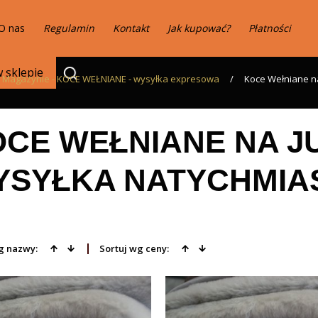
O nas
Regulamin
Kontakt
Jak kupować?
Płatności
 Magazynie - KOCE WEŁNIANE - wysyłka expresowa
/
Koce Wełniane na
CE WEŁNIANE NA J
YSYŁKA NATYCHMIA
g nazwy:
Sortuj wg ceny: