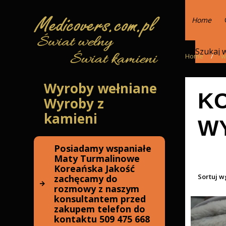
Home
Home
/
w
Wyroby wełniane
KO
Wyroby z
kamieni
W
Posiadamy wspaniałe
Maty Turmalinowe
Koreańska Jakość
Sortuj w
zachęcamy do
rozmowy z naszym
konsultantem przed
zakupem telefon do
kontaktu 509 475 668