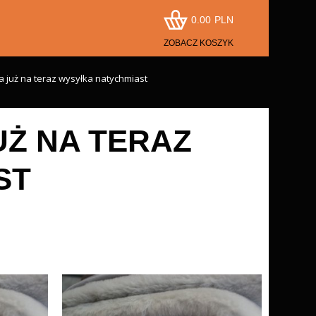
0.00
PLN
ZOBACZ KOSZYK
 już na teraz wysyłka natychmiast
UŻ NA TERAZ
ST