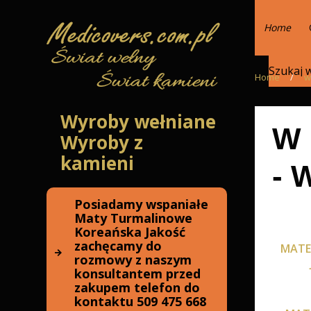
Home
Home
/
w
Wyroby wełniane
W 
Wyroby z
kamieni
-
Posiadamy wspaniałe
Maty Turmalinowe
Koreańska Jakość
zachęcamy do
MATE
rozmowy z naszym
konsultantem przed
zakupem telefon do
kontaktu 509 475 668