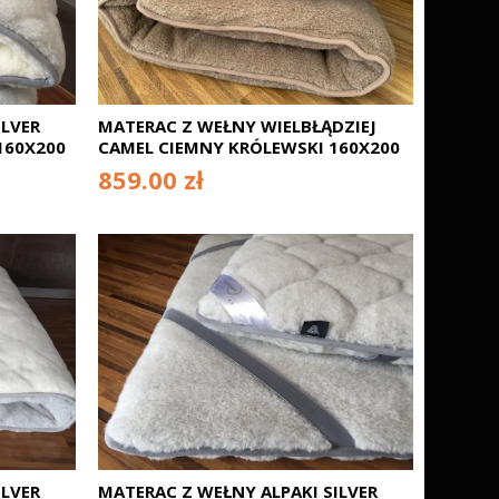
ILVER
MATERAC Z WEŁNY WIELBŁĄDZIEJ
160X200
CAMEL CIEMNY KRÓLEWSKI 160X200
859.00 zł
ILVER
MATERAC Z WEŁNY ALPAKI SILVER