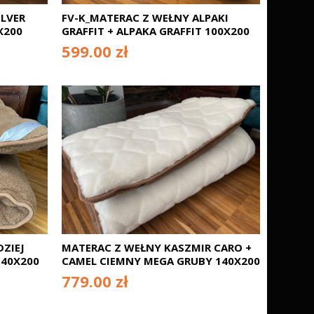
ILVER
FV-K_MATERAC Z WEŁNY ALPAKI
X200
GRAFFIT + ALPAKA GRAFFIT 100X200
599.00 zł
ZIEJ
MATERAC Z WEŁNY KASZMIR CARO +
140X200
CAMEL CIEMNY MEGA GRUBY 140X200
779.00 zł