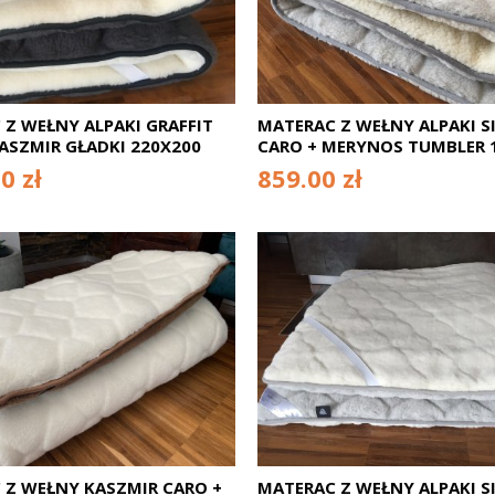
Z WEŁNY ALPAKI GRAFFIT
MATERAC Z WEŁNY ALPAKI S
ASZMIR GŁADKI 220X200
CARO + MERYNOS TUMBLER 
0 zł
859.00 zł
 Z WEŁNY KASZMIR CARO +
MATERAC Z WEŁNY ALPAKI S