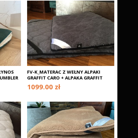
RYNOS
FV-K_MATERAC Z WEŁNY ALPAKI
TUMBLER
GRAFFIT CARO + ALPAKA GRAFFIT
CARO 220X200
1099.00 zł