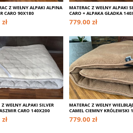
AC Z WEŁNY ALPAKI ALPINA
MATERAC Z WEŁNY ALPAKI S
R CARO 90X180
CARO + ALPAKA GŁADKA 140
 zł
779.00 zł
Z WEŁNY ALPAKI SILVER
MATERAC Z WEŁNY WIELBŁĄD
KASZMIR CARO 140X200
CAMEL CIEMNY KRÓLEWSKI 
 zł
779.00 zł