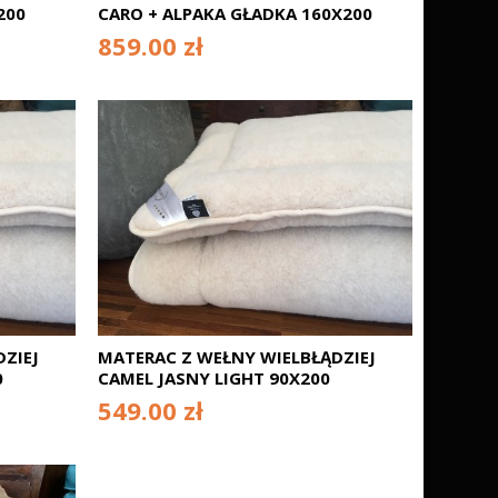
200
CARO + ALPAKA GŁADKA 160X200
859.00 zł
ZIEJ
MATERAC Z WEŁNY WIELBŁĄDZIEJ
0
CAMEL JASNY LIGHT 90X200
549.00 zł