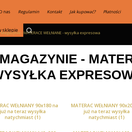
O nas
Regulamin
Kontakt
Jak kupować?
Płatności
 Magazynie - MATERACE WEŁNIANE - wysyłka expresowa
MAGAZYNIE - MATE
 WYSYŁKA EXPRESO
RAC WEŁNIANY 90x180 na
MATERAC WEŁNIANY 90x20
już na teraz wysyłka
już na teraz wysyłka
natychmiast (1)
natychmiast (1)