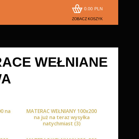
0.00
PLN
ZOBACZ KOSZYK
RACE WEŁNIANE
WA
0 na
MATERAC WEŁNIANY 100x200
na już na teraz wysyłka
natychmiast (3)