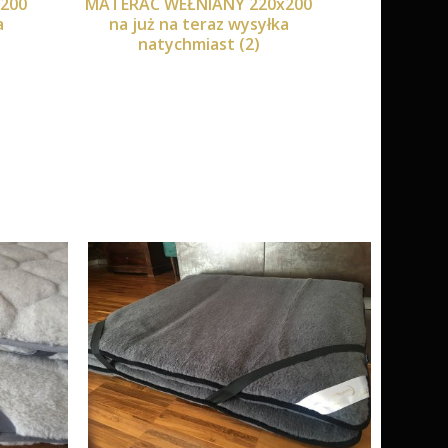
200
MATERAC WEŁNIANY 220x200
a
na już na teraz wysyłka
natychmiast (2)