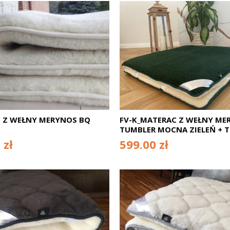
 Z WEŁNY MERYNOS BQ
FV-K_MATERAC Z WEŁNY ME
TUMBLER MOCNA ZIELEŃ + 
BIAŁY 100X200
 zł
599.00 zł